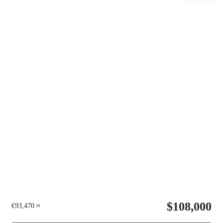
$108,000
≈ €93,470