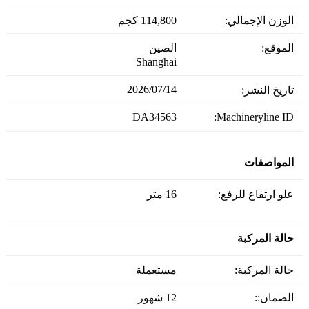
الوزن الإجمالي:
114,800 كجم
الموقع:
الصين
Shanghai
14‏/07‏/2026
تاريخ النشر:
DA34563
Machineryline ID:
المواصفات
علو ارتفاع للرفع:
16 متر
حالة المركبة
حالة المركبة:
مستعملة
الضمان::
12 شهور