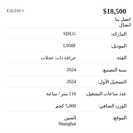
$18,500
≈ €16,010
اتصل بنا
اتصال
SDLG
الماركة:
L958F
الموديل:
الفئة:
جرافة ذات عجلات
2024
سنة التصنيع:
2024
التسجيل الأول:
عدد ساعات التشغيل:
116 متر / ساعة
الوزن الصافي:
5,000 كجم
الموقع:
الصين
Shanghai