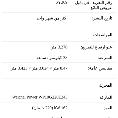
SY369
رقم التعريف في دليل
عروض البائع:
تاريخ النشر:
أكثر من شهر واحد
المواصفات
علو ارتفاع للتفريغ:
3,270 متر
السرعة:
38 كيلومتر / ساعة
مقاييس عامة:
8.47 متر × 3.024 متر × 3.423 متر
المحرك
Weichai Power WP10G220E343
الماركة:
القوة:
162 kW (220 حصان)