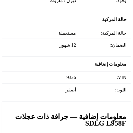
وقود:
ديزل / مازوت
حالة المركبة
حالة المركبة:
مستعملة
الضمان::
12 شهور
معلومات إضافية
9326
VIN:
اللون:
أصفر
معلومات إضافية — جرافة ذات عجلات
SDLG L958F